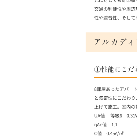
交通の利便性や周辺
性や遮音性、そして
アルカディ
①性能にこだ
8部屋あったアパー
と気密性にこだわり
上げて施工。室内の
UA値 等級6 0.31
ηAc値 1.1
C値 0.4㎠/㎡