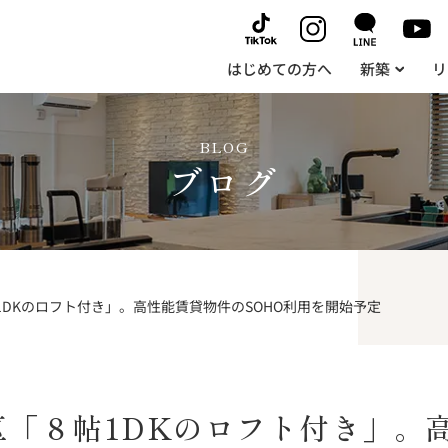
はじめての方へ
新築
リ
BLOG
ブログ
DKのロフト付き」。高性能賃貸物件のSOHO利用を開始予定
区「８帖1DKのロフト付き」。