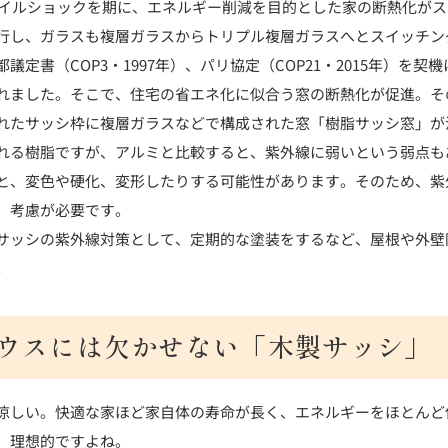
のオイルショックを期に、エネルギー削減を目的とした家の断熱化が
行し、ガラスも複層ガラスからトリプル複層ガラスへとスイッチン
議定書（COP3・1997年）、パリ協定（COP21・2015年）を契
れました。そこで、住宅の省エネ化に似合う窓の断熱化が促進。そ
れたサッシ枠に複層ガラスなどで構成された窓「樹脂サッシ窓」が
れる樹脂ですが、アルミと比較すると、紫外線に弱いという弱点も
と、変色や硬化、変形したりする可能性があります。そのため、紫
、考慮が必要です。
サッシの紫外線対策として、定期的な塗装をするなど、屋根や外壁
。
ウスには欠かせない「木製サッシ」
涼しい。快適な家ほど家自体の寿命が長く、エネルギーをほとんど
、理想的ですよね。