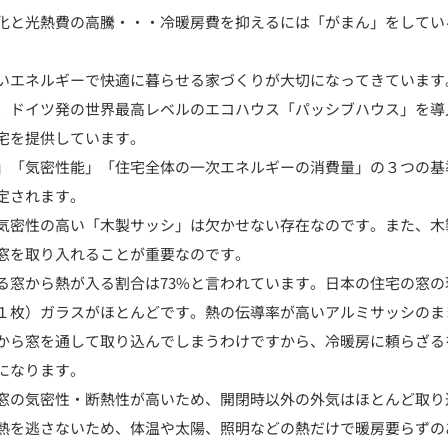
化と光熱費の高騰・・・冷暖房費を抑えるには「がまん」をしてい
いエネルギーで快適に暮らせる家づくりが大切になってきています
、ドイツ発の世界最高レベルのエコハウス「パッシブハウス」を導
宅を提供しています。
」「気密性能」「住宅全体の一次エネルギーの消費量」の３つの基
定されます。
気密性の高い「木製サッシ」は欠かせない存在なのです。また、木
窓を取り入れることが重要なのです。
る窓から熱が入る割合は73%と言われています。日本の住宅の窓の
１枚）ガラスがほとんどです。熱の伝導率が高いアルミサッシのま
から窓を通して取り込んでしまうわけですから、冷暖房に頼らざる
になります。
窓の気密性・断熱性が高いため、開閉時以外の外気はほとんど取り
の熱を逃さないため、体温や太陽、照明などの熱だけで暖房要らずの