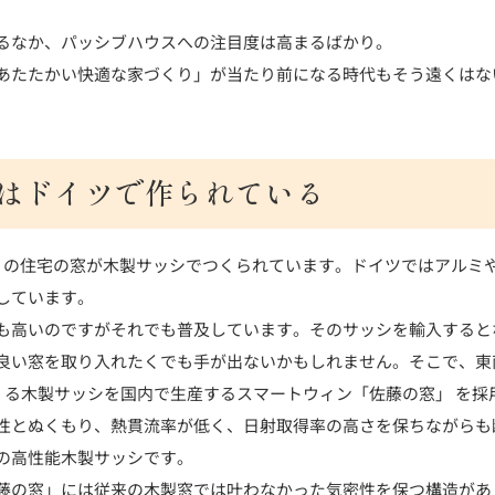
るなか、パッシブハウスへの注目度は高まるばかり。
あたたかい快適な家づくり」が当たり前になる時代もそう遠くはな
はドイツで作られている
１の住宅の窓が木製サッシでつくられています。ドイツではアルミ
しています。
も高いのですがそれでも普及しています。そのサッシを輸入すると
良い窓を取り入れたくでも手が出ないかもしれません。そこで、東
社がつくる木製サッシを国内で生産するスマートウィン「佐藤の窓」 を
性とぬくもり、熱貫流率が低く、日射取得率の高さを保ちながらも
の高性能木製サッシです。
藤の窓」には従来の木製窓では叶わなかった気密性を保つ構造があ